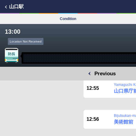
山口駅
Condition
13:00
Location Not Received
Previous
Yamaguchi 
12:55
山口県庁
Bijutsukan-m
12:56
美術館前