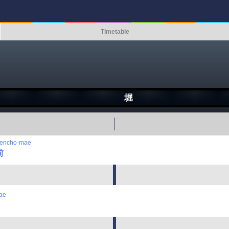
Timetable
堀
Kencho-mae
前
ae