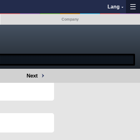
Lang
Company
My Favorites
History
See the map
Next
Search bus stop
各バス会社リンク先
問題を報告
BUSit User's Guide