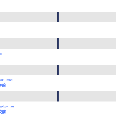
on
gaku-mae
舎前
gakko-mae
校前