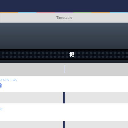
Timetable
堀
Kencho-mae
前
ae