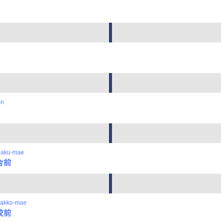
on
gaku-mae
舎前
gakko-mae
校前