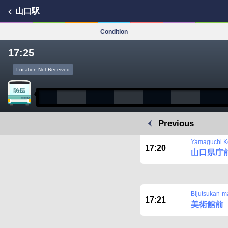
山口駅
Condition
17:25
Location Not Received
Previous
Yamaguchi 
17:20
山口県庁
Bijutsukan-m
17:21
美術館前