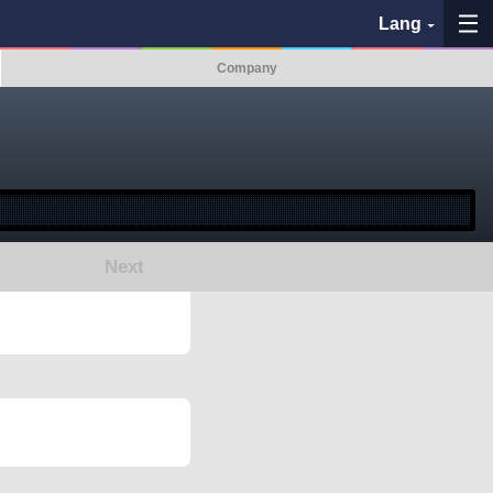
Lang
Company
My Favorites
History
See the map
Next
Search bus stop
各バス会社リンク先
問題を報告
BUSit User's Guide