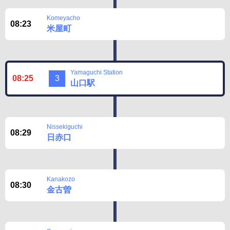
BUSit User's Guide
Komeyacho
08:23
Disclaimer
米屋町
Yamaguchi Station
08:25
3
山口駅
Nissekiguchi
08:29
日赤口
Kanakozo
08:30
金古曽