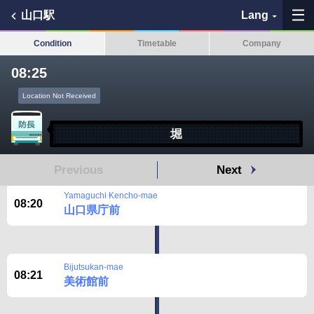
山口駅
Lang
Condition
Timetable
Company
08:25
Location Not Received
My Favorites
堀
History
Previous
Next
See the map
Yamaguchi Kencho-mae
08:20
Search bus stop
山口県庁前
各バス会社リンク先
Bijutsukan-mae
08:21
問題を報告
美術館前