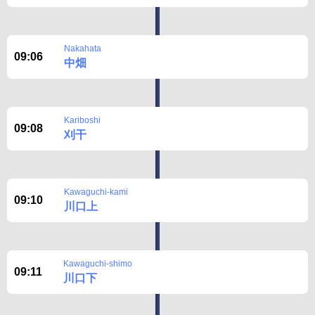
Nakahata
09:06
中畑
Kariboshi
09:08
刈干
Kawaguchi-kami
09:10
川口上
Kawaguchi-shimo
09:11
川口下