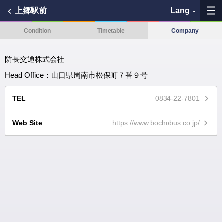
上郷駅前
Lang
Condition
Timetable
Company
My Favorites
防長交通株式会社
History
Head Office：山口県周南市松保町７番９号
See the map
TEL
0834-22-7801
Search bus stop
Web Site
https://www.bochobus.co.jp/
各バス会社リンク先
問題を報告
BUSit User's Guide
Disclaimer