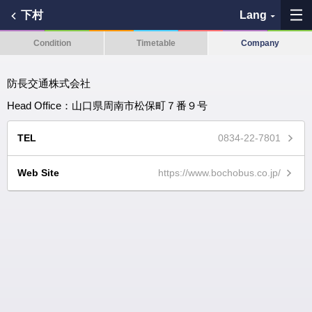
下村
Lang
Condition
Timetable
Company
My Favorites
防長交通株式会社
History
Head Office：山口県周南市松保町７番９号
See the map
TEL
0834-22-7801
Search bus stop
Web Site
https://www.bochobus.co.jp/
各バス会社リンク先
問題を報告
BUSit User's Guide
Disclaimer