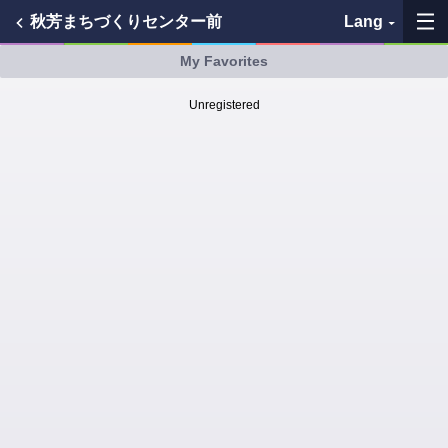
秋芳まちづくりセンター前
Lang
My Favorites
My Favorites
Unregistered
History
See the map
Search bus stop
各バス会社リンク先
問題を報告
BUSit User's Guide
Disclaimer