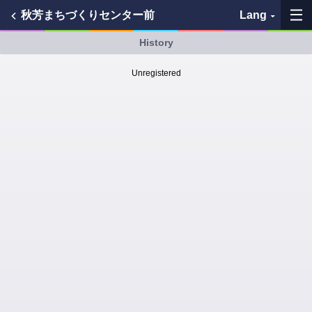
秋芳まちづくりセンター前
Lang
History
My Favorites
Unregistered
History
See the map
Search bus stop
各バス会社リンク先
問題を報告
BUSit User's Guide
Disclaimer