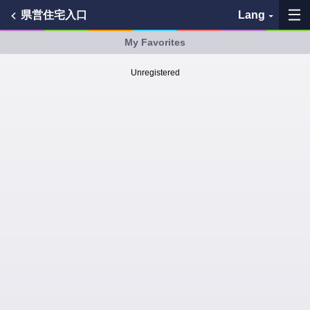
県営住宅入口
Lang
My Favorites
My Favorites
Unregistered
History
See the map
Search bus stop
各バス会社リンク先
問題を報告
BUSit User's Guide
Disclaimer