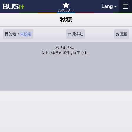
Lang
お気に入り
秋穂
收藏夹
目的地：
未設定
乘车处
更新
历史记录
ありません。
以上で本日の運行は終了です。
查看地图
搜索巴士站
各バス会社リンク先
問題を報告
BUSit使用指南
免责事项