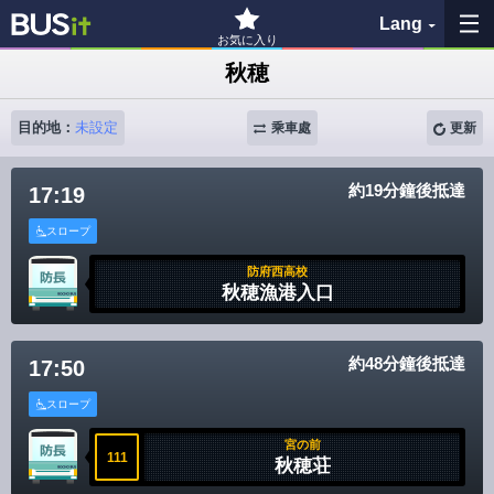
Lang
お気に入り
秋穂
我的最愛
目的地：
未設定
乘車處
更新
查詢紀錄
約19分鐘後抵達
17:19
查看地圖
スロープ
搜尋公車站
防府西高校
秋穂漁港入口
各バス会社リンク先
約48分鐘後抵達
17:50
問題を報告
スロープ
BUSit User's Guide
宮の前
111
秋穂荘
免責聲明