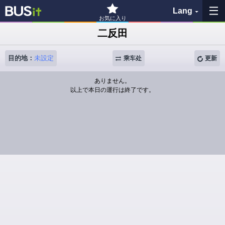
Lang
お気に入り
二反田
收藏夹
目的地：
未設定
乘车处
更新
历史记录
ありません。
以上で本日の運行は終了です。
查看地图
搜索巴士站
各バス会社リンク先
問題を報告
BUSit使用指南
免责事项