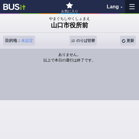
Lang
お気に入り
やまぐちしやくしょまえ
山口市役所前
お気に入り
目的地：
未設定
履歴
のりば切替
更新
ありません。
地図を見る
以上で本日の運行は終了です。
バス停検索
各バス会社リンク先
問題を報告
BUSit利用ガイド
免責事項