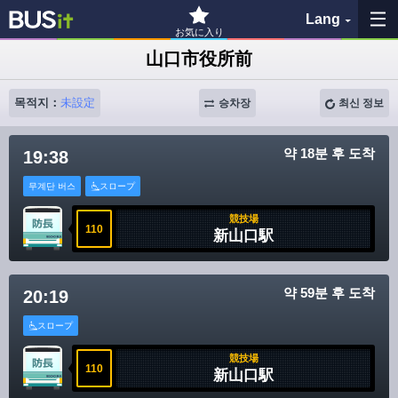
Lang
お気に入り
山口市役所前
즐겨찾기
목적지：
未設定
승차장
최신 정보
이력
약 18분 후 도착
19:38
지도 보기
무계단 버스
スロープ
버스 정류장 검색
競技場
110
新山口駅
各バス会社リンク先
약 59분 후 도착
20:19
問題を報告
スロープ
BUSit 이용 가이드
競技場
110
新山口駅
면책 사항