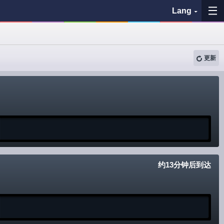
Lang
收藏夹
更新
历史记录
查看地图
搜索巴士站
各バス会社リンク先
约13分钟后到达
問題を報告
BUSit使用指南