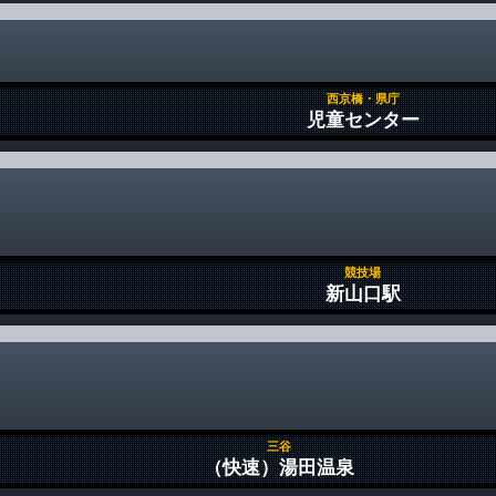
西京橋・県庁
児童センター
競技場
新山口駅
三谷
（快速）湯田温泉