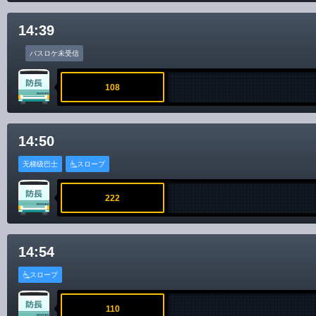
14:39
バスロケ未受信
108
14:50
无梯级巴士
スロープ
222
14:54
スロープ
110