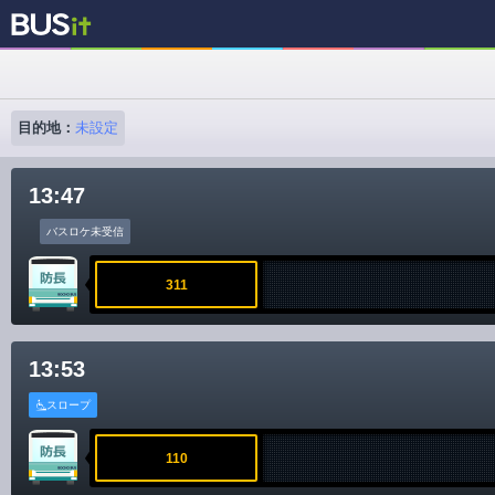
目的地：
未設定
13:47
バスロケ未受信
311
13:53
スロープ
110