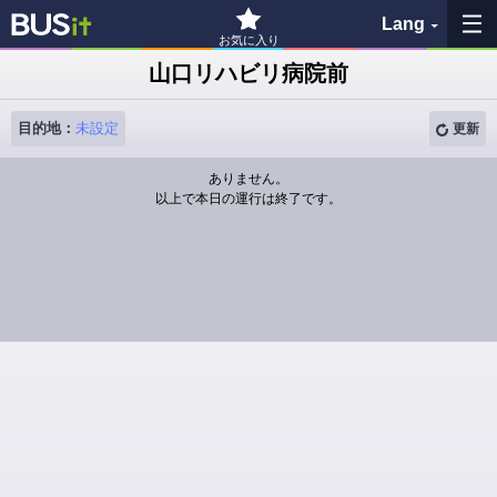
Lang
お気に入り
山口リハビリ病院前
收藏夹
目的地：
未設定
更新
历史记录
ありません。
以上で本日の運行は終了です。
查看地图
搜索巴士站
各バス会社リンク先
問題を報告
BUSit使用指南
免责事项