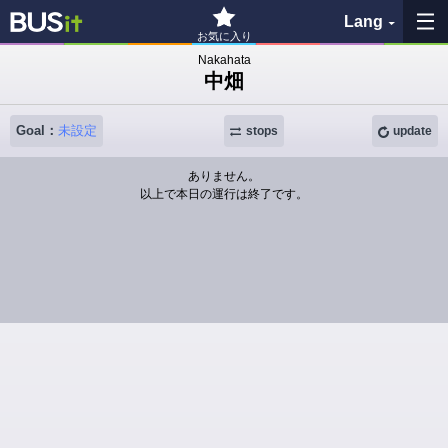
Lang
お気に入り
Nakahata
中畑
My Favorites
Goal：
未設定
History
stops
update
ありません。
See the map
以上で本日の運行は終了です。
Search bus stop
各バス会社リンク先
問題を報告
BUSit User's Guide
Disclaimer