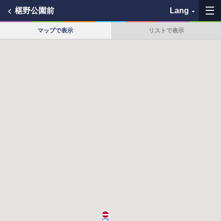
椹野公園前
Lang
マップで表示
リストで表示
My Favorites
History
See the map
Search bus stop
各バス会社リンク先
問題を報告
BUSit User's Guide
Disclaimer