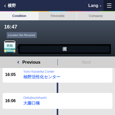
横野
Lang
Condition
Timetable
Company
16:47
My Favorites
Location Not Received
History
堀
See the map
Previous
Next
Search bus stop
Yuno Kasseika Center
16:05
柚野活性化センター
各バス会社リンク先
問題を報告
Oofujikuchihashi
16:06
大藤口橋
BUSit User's Guide