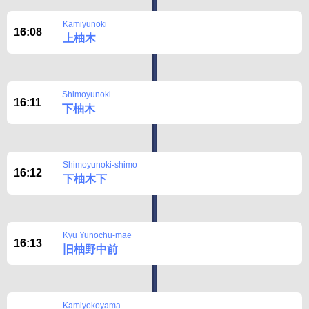
Disclaimer
Kamiyunoki
16:08
上柚木
Shimoyunoki
16:11
下柚木
Shimoyunoki-shimo
16:12
下柚木下
Kyu Yunochu-mae
16:13
旧柚野中前
Kamiyokoyama