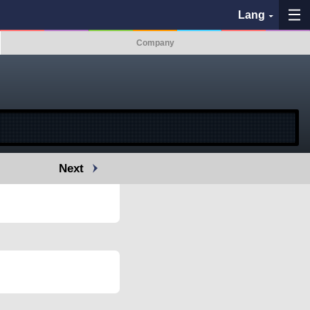
Lang
Company
My Favorites
History
See the map
Next
Search bus stop
各バス会社リンク先
問題を報告
BUSit User's Guide