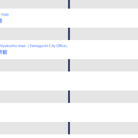
n-mae
前
hiyakusho-mae（Yamaguchi City Office）
所前