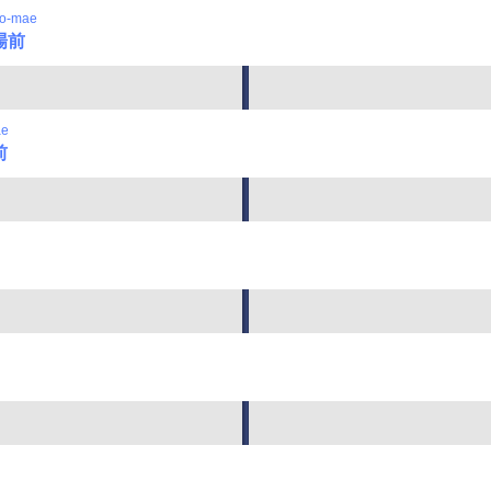
jo-mae
場前
ae
前