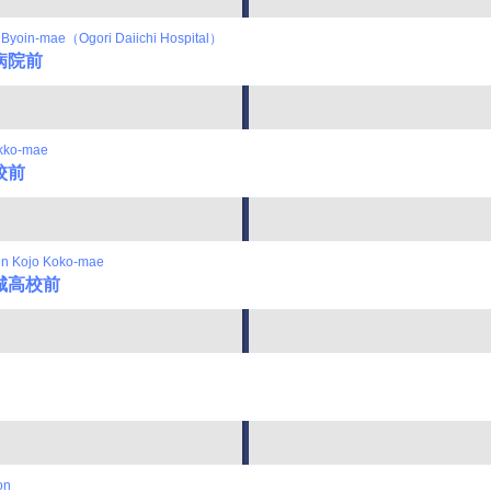
i Byoin-mae（Ogori Daiichi Hospital）
病院前
kko-mae
校前
n Kojo Koko-mae
城高校前
on