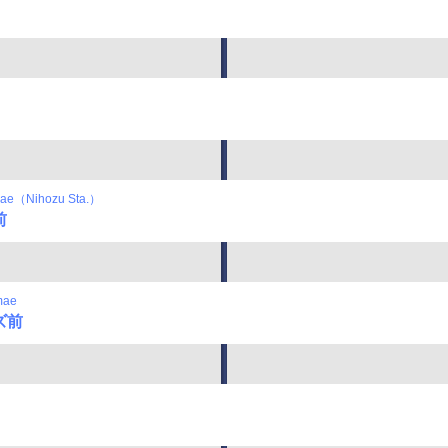
mae（Nihozu Sta.）
前
mae
ズ前