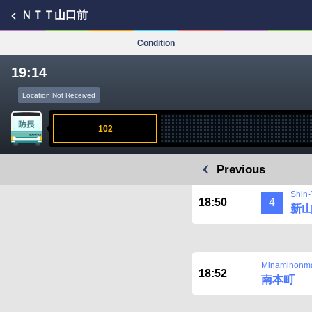
ＮＴＴ山口前
Condition
19:14
Location Not Received
102
Previous
Shin-
18:50
4
新
Minamihonm
18:52
南本町