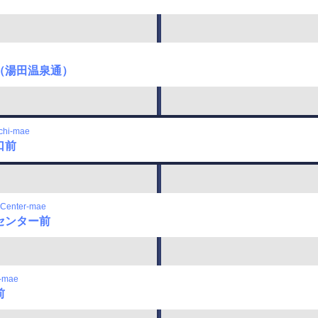
（湯田温泉通）
chi-mae
口前
 Center-mae
センター前
-mae
前