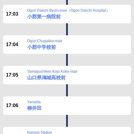
Disclaimer
Ogori Daiichi Byoin-mae（Ogori Daiichi Hospital）
17:03
小郡第一病院前
Ogori Chugakko-mae
17:04
小郡中学校前
Yamaguchiken Kojo Koko-mae
17:05
山口県鴻城高校前
Yanaida
17:06
柳井田
Kamigo Station