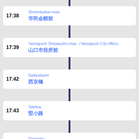
Shiminkaikan-mae
17:38
市民会館前
Yamaguchi Shiyakusho-mae（Yamaguchi City Office）
17:39
山口市役所前
Saikyobashi
17:42
西京橋
Tatekoji
17:43
竪小路
Toyosaka