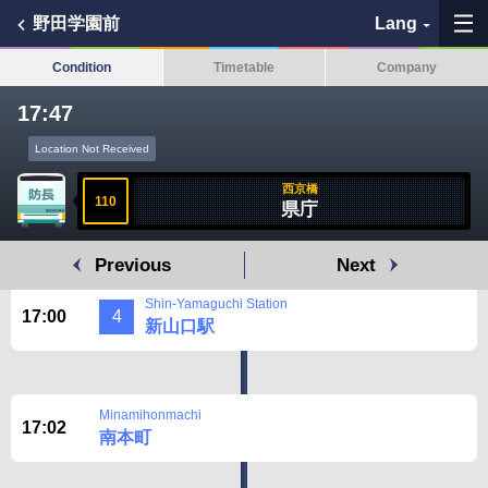
野田学園前
Lang
Condition
Timetable
Company
17:47
My Favorites
Location Not Received
History
西京橋
110
県庁
See the map
Previous
Next
Search bus stop
Shin-Yamaguchi Station
17:00
4
新山口駅
各バス会社リンク先
問題を報告
Minamihonmachi
17:02
南本町
BUSit User's Guide