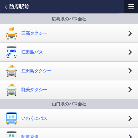
防府駅前
広島県のバス会社
My Favorites
三高タクシー
History
江田島バス
See the map
江田島タクシー
Search bus stop
各バス会社リンク先
能美タクシー
問題を報告
山口県のバス会社
BUSit User's Guide
いわくにバス
Disclaimer
防長交通