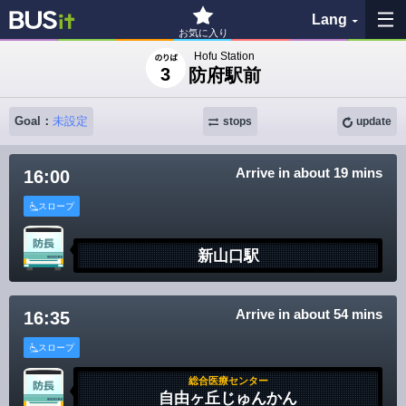
Lang
お気に入り
Hofu Station
3
防府駅前
My Favorites
Goal：
未設定
stops
update
History
See the map
Arrive in about 19 mins
16:00
スロープ
Search bus stop
新山口駅
各バス会社リンク先
問題を報告
Arrive in about 54 mins
16:35
スロープ
BUSit User's Guide
総合医療センター
自由ヶ丘じゅんかん
Disclaimer