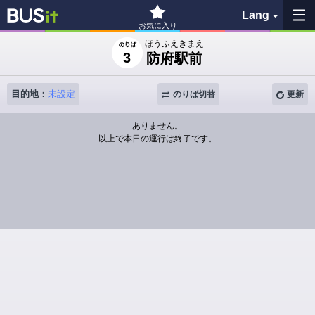
Lang
お気に入り
ほうふえきまえ
3
防府駅前
お気に入り
履歴
目的地：
未設定
のりば切替
更新
ありません。
地図を見る
以上で本日の運行は終了です。
バス停検索
各バス会社リンク先
問題を報告
BUSit利用ガイド
免責事項