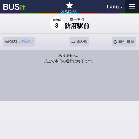
Lang
お気に入り
호우후역
3
防府駅前
즐겨찾기
이력
목적지：
未設定
승차장
최신 정보
ありません。
지도 보기
以上で本日の運行は終了です。
버스 정류장 검색
各バス会社リンク先
問題を報告
BUSit 이용 가이드
면책 사항