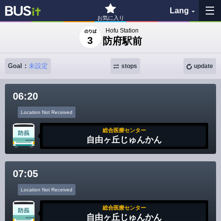
Lang
お気に入り
Hofu Station
3
防府駅前
My Favorites
Goal：
未設定
stops
update
History
06:20
See the map
Location Not Received
Search bus stop
総合医療センター
自由ヶ丘じゅんかん
各バス会社リンク先
問題を報告
07:05
Location Not Received
BUSit User's Guide
総合医療センター
自由ヶ丘じゅんかん