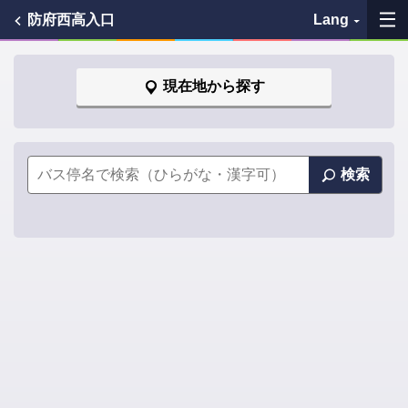
防府西高入口
Lang
My Favorites
現在地から探す
History
See the map
検索
Search bus stop
各バス会社リンク先
問題を報告
BUSit User's Guide
Disclaimer