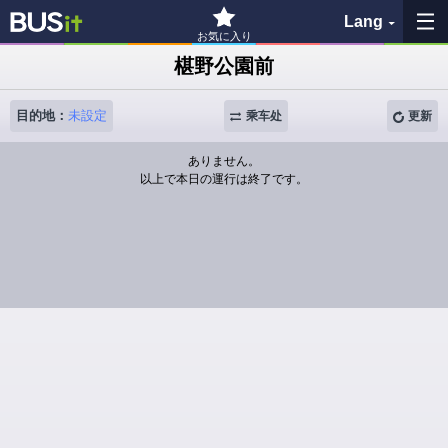
Lang
お気に入り
椹野公園前
收藏夹
目的地：
未設定
乘车处
更新
历史记录
ありません。
以上で本日の運行は終了です。
查看地图
搜索巴士站
各バス会社リンク先
問題を報告
BUSit使用指南
免责事项