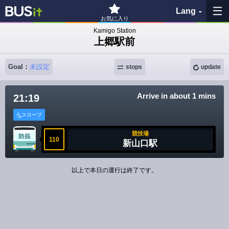
Lang
お気に入り
Kamigo Station
上郷駅前
My Favorites
Goal：
未設定
History
stops
update
See the map
Arrive in about 1 mins
21:19
スロープ
Search bus stop
競技場
110
新山口駅
各バス会社リンク先
問題を報告
以上で本日の運行は終了です。
BUSit User's Guide
Disclaimer