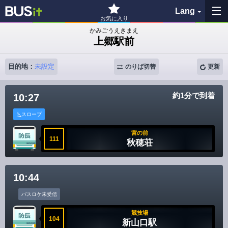
Lang
お気に入り
かみごうえきまえ
上郷駅前
お気に入り
目的地：
未設定
のりば切替
更新
履歴
約1分で到着
10:27
地図を見る
スロープ
バス停検索
宮の前
111
秋穂荘
各バス会社リンク先
10:44
問題を報告
バスロケ未受信
BUSit利用ガイド
競技場
104
新山口駅