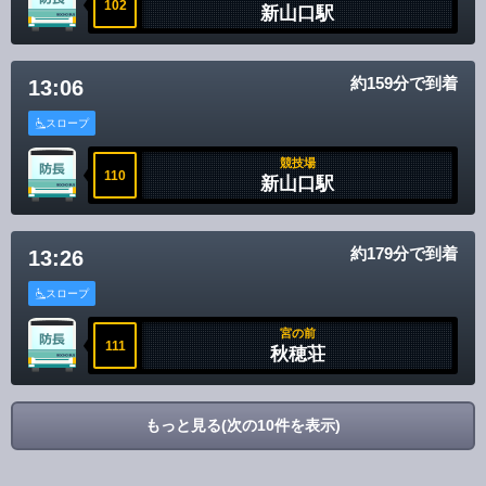
102
新山口駅
約159分で到着
13:06
スロープ
競技場
110
新山口駅
約179分で到着
13:26
スロープ
宮の前
111
秋穂荘
もっと見る(次の10件を表示)