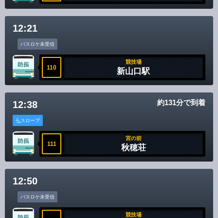
12:21
バスロケ未受信
競技場
110
新山口駅
約131分で到着
12:38
スロープ
宮の前
111
秋穂荘
12:50
バスロケ未受信
競技場