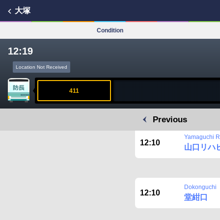
大塚
Condition
12:19
Location Not Received
411
Previous
Yamaguchi Ri
12:10
山口リハ
Dokonguchi
12:10
堂紺口