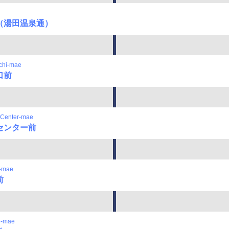
（湯田温泉通）
chi-mae
口前
 Center-mae
センター前
-mae
前
n-mae