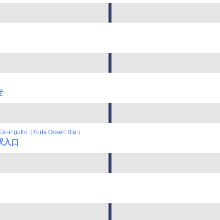
せ
ki-iriguthi（Yuda Onsen Sta.）
駅入口