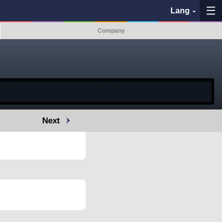
Lang
Company
My Favorites
History
See the map
Next
Search bus stop
各バス会社リンク先
問題を報告
BUSit User's Guide