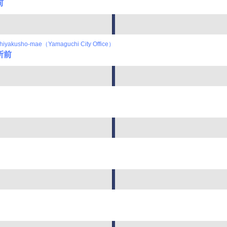
前
hiyakusho-mae（Yamaguchi City Office）
所前