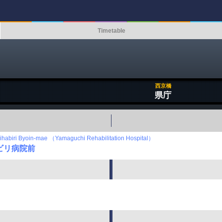
Timetable
西京橋
県庁
habiri Byoin-mae （Yamaguchi Rehabilitation Hospital）
ビリ病院前