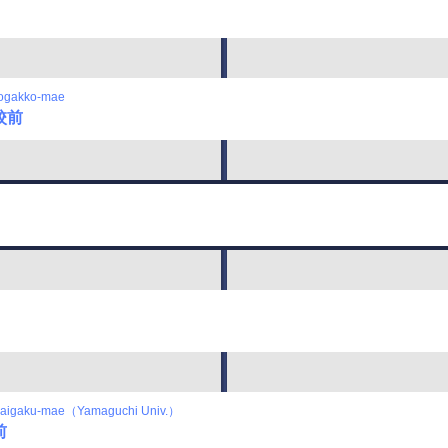
ogakko-mae
校前
Daigaku-mae（Yamaguchi Univ.）
前