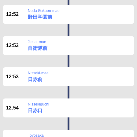
BUSit User's Guide
Noda Gakuen-mae
12:52
野田学園前
Disclaimer
Jieitai-mae
12:53
自衛隊前
Nisseki-mae
12:53
日赤前
Nissekiguchi
12:54
日赤口
Toyosaka