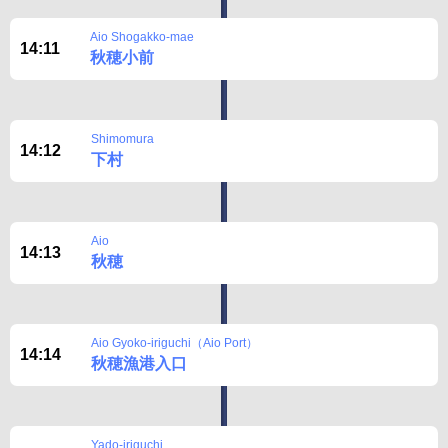
Aio Shogakko-mae
14:11
秋穂小前
Shimomura
14:12
下村
Aio
14:13
秋穂
Aio Gyoko-iriguchi（Aio Port）
14:14
秋穂漁港入口
Yado-iriguchi