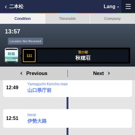
二本松
Lang
Condition
Timetable
Company
13:57
Location Not Received
My Favorites
宮の前
111
秋穂荘
History
Previous
Next
See the map
Yamaguchi Kencho-mae
12:49
山口県庁前
Search bus stop
各バス会社リンク先
Iseoji
12:51
伊勢大路
問題を報告