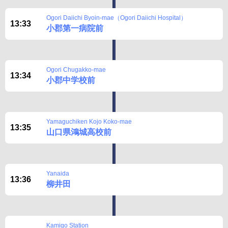
Ogori Daiichi Byoin-mae（Ogori Daiichi Hospital）
13:33
Disclaimer
小郡第一病院前
Ogori Chugakko-mae
13:34
小郡中学校前
Yamaguchiken Kojo Koko-mae
13:35
山口県鴻城高校前
Yanaida
13:36
柳井田
Kamigo Station