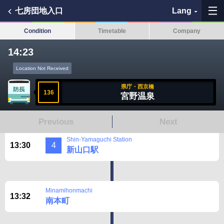
七房団地入口
Lang
Condition
Timetable
Company
14:23
Location Not Received
My Favorites
県庁・西京橋
136
宮野温泉
History
Previous
Next
See the map
Shin-Yamaguchi Station
13:30
4
Search bus stop
新山口駅
各バス会社リンク先
Minamihonmachi
13:32
問題を報告
南本町
BUSit User's Guide