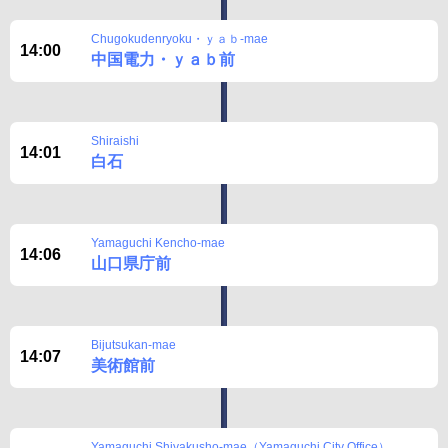
Chugokudenryoku・ｙａｂ-mae
14:00
中国電力・ｙａｂ前
Shiraishi
14:01
白石
Yamaguchi Kencho-mae
14:06
山口県庁前
Bijutsukan-mae
14:07
美術館前
Yamaguchi Shiyakusho-mae（Yamaguchi City Office）