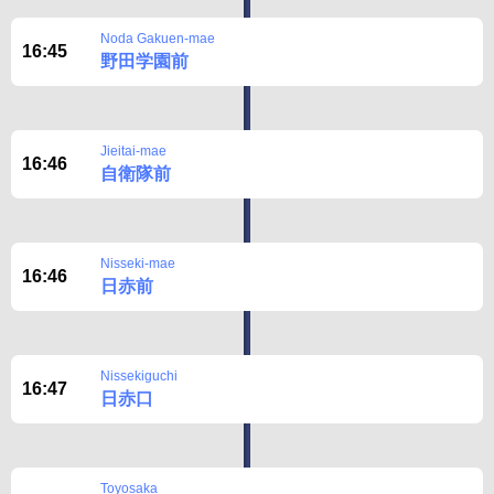
BUSit User's Guide
Noda Gakuen-mae
16:45
野田学園前
Disclaimer
Jieitai-mae
16:46
自衛隊前
Nisseki-mae
16:46
日赤前
Nissekiguchi
16:47
日赤口
Toyosaka