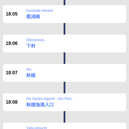
Kurokata-minami
18:05
黒潟南
Shimomura
18:06
下村
Aio
18:07
秋穂
Aio Gyoko-iriguchi（Aio Port）
18:08
秋穂漁港入口
Yado-iriguchi