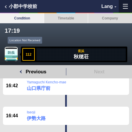
小郡中学校前
Lang
Condition
Timetable
Company
17:19
Location Not Received
My Favorites
長浜
112
秋穂荘
History
Previous
Next
See the map
Yamaguchi Kencho-mae
16:42
山口県庁前
Search bus stop
各バス会社リンク先
Iseoji
16:44
伊勢大路
問題を報告