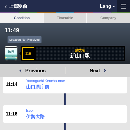
上郷駅前
Lang
Condition
Timetable
Company
11:49
My Favorites
Location Not Received
History
競技場
110
新山口駅
See the map
Previous
Next
Search bus stop
Yamaguchi Kencho-mae
11:14
山口県庁前
各バス会社リンク先
問題を報告
Iseoji
11:16
伊勢大路
BUSit User's Guide