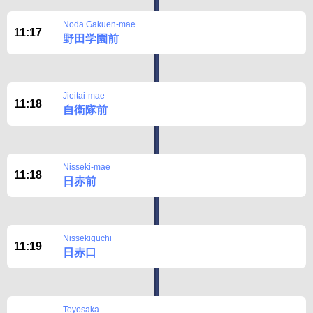
Disclaimer
Noda Gakuen-mae
11:17
野田学園前
Jieitai-mae
11:18
自衛隊前
Nisseki-mae
11:18
日赤前
Nissekiguchi
11:19
日赤口
Toyosaka