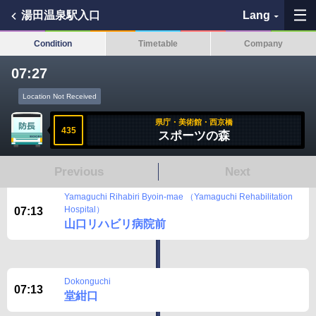
湯田温泉駅入口
Lang
Condition
Timetable
Company
07:27
My Favorites
Location Not Received
県庁・美術館・西京橋
History
435
スポーツの森
See the map
Previous
Next
Search bus stop
Yamaguchi Rihabiri Byoin-mae （Yamaguchi Rehabilitation
Hospital）
07:13
山口リハビリ病院前
各バス会社リンク先
問題を報告
Dokonguchi
07:13
堂紺口
BUSit User's Guide