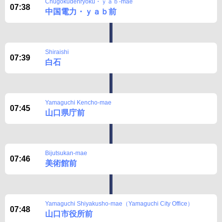
Chugokudenryoku・ｙａｂ-mae
07:38
中国電力・ｙａｂ前
Shiraishi
07:39
白石
Yamaguchi Kencho-mae
07:45
山口県庁前
Bijutsukan-mae
07:46
美術館前
Yamaguchi Shiyakusho-mae（Yamaguchi City Office）
07:48
山口市役所前