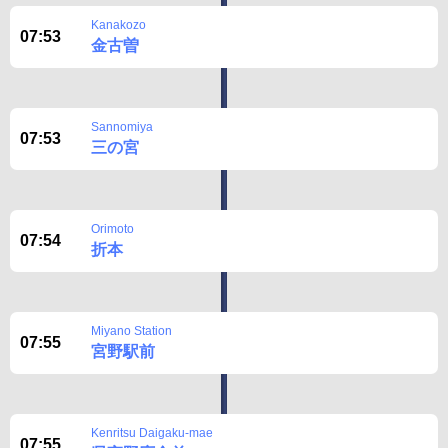
Kanakozo
07:53
金古曽
Sannomiya
07:53
三の宮
Orimoto
07:54
折本
Miyano Station
07:55
宮野駅前
Kenritsu Daigaku-mae
07:55