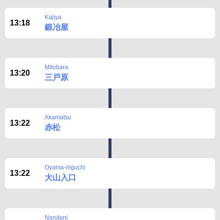
BUSit User's Guide
Kajiya
13:18
Disclaimer
鍛冶屋
Mitobara
13:20
三戸原
Akamatsu
13:22
赤松
Oyama-iriguchi
13:22
大山入口
Narutani