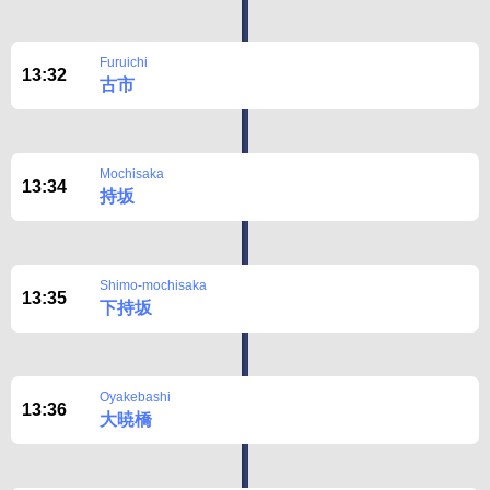
Furuichi
13:32
古市
Mochisaka
13:34
持坂
Shimo-mochisaka
13:35
下持坂
Oyakebashi
13:36
大暁橋