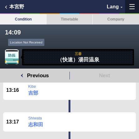
本宮野
Lang
Condition
Timetable
Company
14:09
Location Not Received
My Favorites
三谷
（快速）湯田温泉
History
Previous
Next
See the map
Kibe
13:16
吉部
Search bus stop
各バス会社リンク先
Shiwata
13:17
志和田
問題を報告