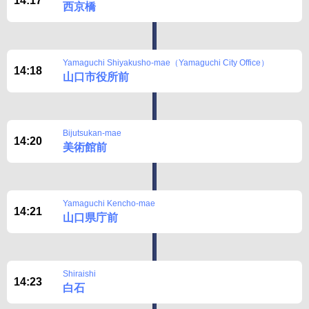
14:17
西京橋
Yamaguchi Shiyakusho-mae（Yamaguchi City Office）
14:18
山口市役所前
Bijutsukan-mae
14:20
美術館前
Yamaguchi Kencho-mae
14:21
山口県庁前
Shiraishi
14:23
白石