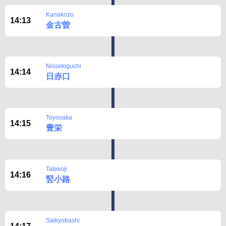
Kanakozo
14:13
金古曽
Nissekiguchi
14:14
日赤口
Toyosaka
14:15
豊栄
Tatekoji
14:16
竪小路
Saikyobashi