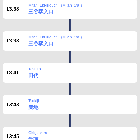
Mitani Eki-iriguchi（Mitani Sta.）
13:38
三谷駅入口
Mitani Eki-iriguchi（Mitani Sta.）
13:38
三谷駅入口
Tashiro
13:41
田代
Tsukiji
13:43
築地
Chigashira
13:45
千頭