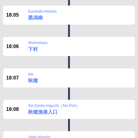
Kurokata-minami
18:05
黒潟南
Shimomura
18:06
下村
Aio
18:07
秋穂
Aio Gyoko-iriguchi（Aio Port）
18:08
秋穂漁港入口
Yado-iriguchi