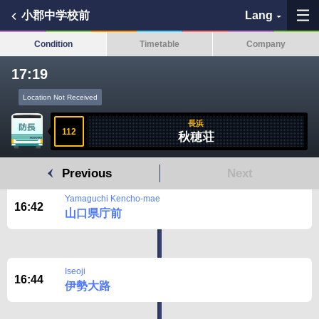
小郡中学校前
Lang
Condition
Timetable
Company
17:19
Location Not Received
My Favorites
長浜
112
秋穂荘
History
Previous
Next
See the map
Yamaguchi Kencho-mae
16:42
山口県庁前
Search bus stop
各バス会社リンク先
Iseoji
16:44
伊勢大路
問題を報告