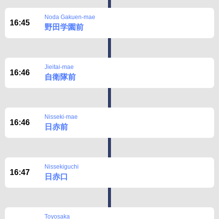
BUSit User's Guide
Noda Gakuen-mae
16:45
野田学園前
Disclaimer
Jieitai-mae
16:46
自衛隊前
Nisseki-mae
16:46
日赤前
Nissekiguchi
16:47
日赤口
Toyosaka