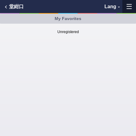
堂紺口
Lang
My Favorites
My Favorites
Unregistered
History
See the map
Search bus stop
各バス会社リンク先
問題を報告
BUSit User's Guide
Disclaimer