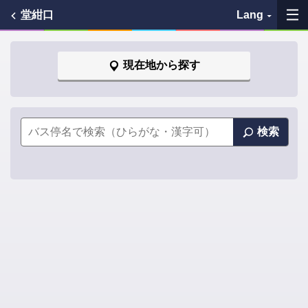
堂紺口
Lang
My Favorites
現在地から探す
History
See the map
検索
Search bus stop
各バス会社リンク先
問題を報告
BUSit User's Guide
Disclaimer