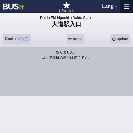
Lang
お気に入り
Daido Eki-iriguchi（Daido Sta.）
大道駅入口
My Favorites
Goal：
未設定
History
stops
update
ありません。
See the map
以上で本日の運行は終了です。
Search bus stop
各バス会社リンク先
問題を報告
BUSit User's Guide
Disclaimer