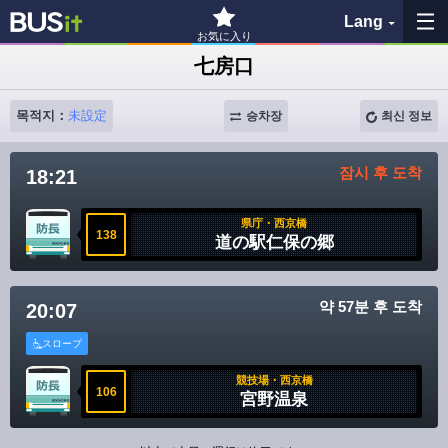
Lang
お気に入り
七房口
즐겨찾기
목적지：
未設定
승차장
최신 정보
이력
잠시 후 도착
18:21
지도 보기
県庁・西京橋
버스 정류장 검색
138
道の駅仁保の郷
各バス会社リンク先
약 57분 후 도착
20:07
問題を報告
スロープ
競技場・西京橋
BUSit 이용 가이드
106
宮野温泉
면책 사항