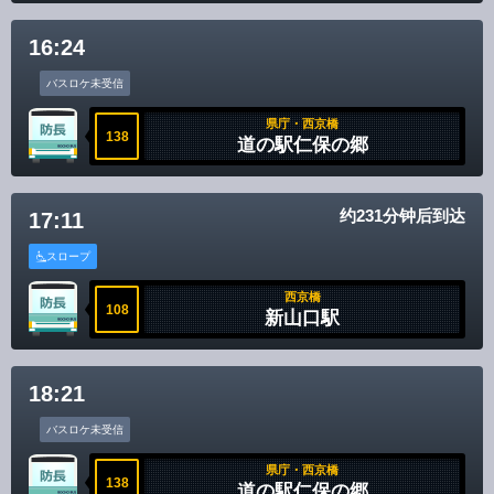
16:24
バスロケ未受信
県庁・西京橋
138
道の駅仁保の郷
约231分钟后到达
17:11
スロープ
西京橋
108
新山口駅
18:21
バスロケ未受信
県庁・西京橋
138
道の駅仁保の郷