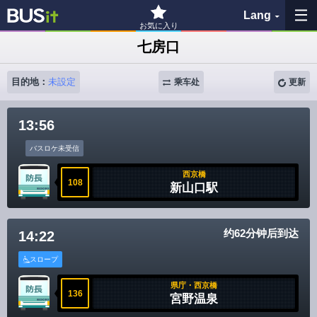
Lang
お気に入り
七房口
收藏夹
目的地：
未設定
乘车处
更新
历史记录
13:56
查看地图
バスロケ未受信
搜索巴士站
西京橋
108
新山口駅
各バス会社リンク先
约62分钟后到达
14:22
問題を報告
スロープ
BUSit使用指南
県庁・西京橋
136
宮野温泉
免责事项