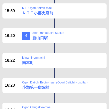
NTT Ogori Shiten-mae
15:59
ＮＴＴ小郡支店前
Shin-Yamaguchi Station
16:20
4
新山口駅
Minamihonmachi
16:22
南本町
Ogori Daiichi Byoin-mae（Ogori Daiichi Hospital）
16:23
小郡第一病院前
Ogori Chugakko-mae