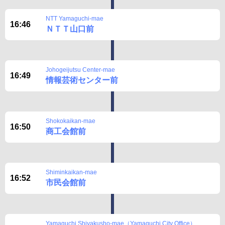
NTT Yamaguchi-mae
16:46
ＮＴＴ山口前
Johogeijutsu Center-mae
16:49
情報芸術センター前
Shokokaikan-mae
16:50
商工会館前
Shiminkaikan-mae
16:52
市民会館前
Yamaguchi Shiyakusho-mae（Yamaguchi City Office）