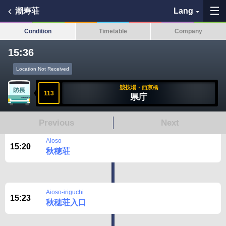
潮寿荘
Lang
Condition
Timetable
Company
15:36
Location Not Received
競技場・西京橋
My Favorites
113
県庁
History
Previous
Next
See the map
Aioso
15:20
秋穂荘
Search bus stop
各バス会社リンク先
Aioso-iriguchi
15:23
秋穂荘入口
問題を報告