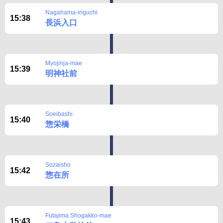
Nagahama-iriguchi
15:38
長浜入口
Myojinja-mae
15:39
明神社前
Soeibashi
15:40
惣栄橋
Sozaisho
15:42
惣在所
Futajima Shogakko-mae
15:43