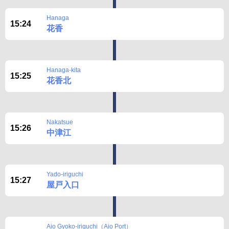
BUSit User's Guide
Hanaga
15:24
花香
Disclaimer
Hanaga-kita
15:25
花香北
Nakatsue
15:26
中津江
Yado-iriguchi
15:27
屋戸入口
Aio Gyoko-iriguchi（Aio Port）