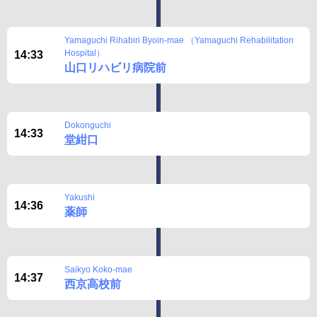
Yamaguchi Rihabiri Byoin-mae （Yamaguchi Rehabilitation
Hospital）
14:33
山口リハビリ病院前
Dokonguchi
14:33
堂紺口
Yakushi
14:36
薬師
Saikyo Koko-mae
14:37
西京高校前