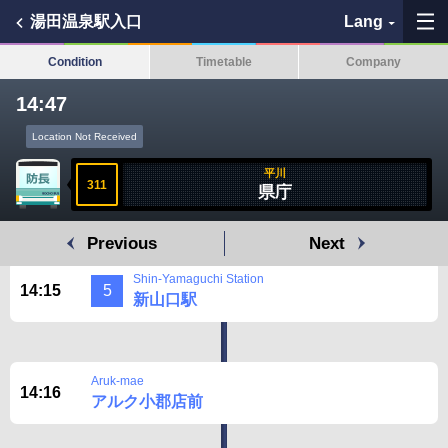
湯田温泉駅入口
Lang
Condition
Timetable
Company
14:47
My Favorites
Location Not Received
平川
History
311
県庁
See the map
Previous
Next
Shin-Yamaguchi Station
Search bus stop
14:15
5
新山口駅
各バス会社リンク先
Aruk-mae
問題を報告
14:16
アルク小郡店前
BUSit User's Guide