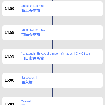
Shokokaikan-mae
14:56
商工会館前
Shiminkaikan-mae
14:58
市民会館前
Yamaguchi Shiyakusho-mae（Yamaguchi City Office）
14:59
山口市役所前
Saikyobashi
15:00
西京橋
Tatekoji
15:01