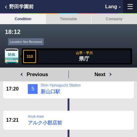
野田学園前
Lang
Condition
Timetable
Company
18:12
My Favorites
Location Not Received
山手・平川
History
310
県庁
See the map
Previous
Next
Search bus stop
Shin-Yamaguchi Station
17:20
5
新山口駅
各バス会社リンク先
問題を報告
Aruk-mae
17:21
アルク小郡店前
BUSit User's Guide