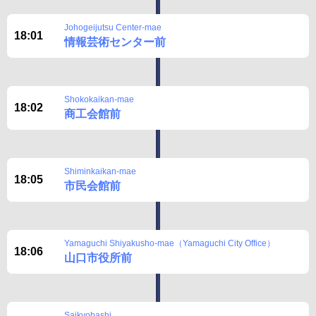
Johogeijutsu Center-mae
18:01
情報芸術センター前
Shokokaikan-mae
18:02
商工会館前
Shiminkaikan-mae
18:05
市民会館前
Yamaguchi Shiyakusho-mae（Yamaguchi City Office）
18:06
山口市役所前
Saikyobashi