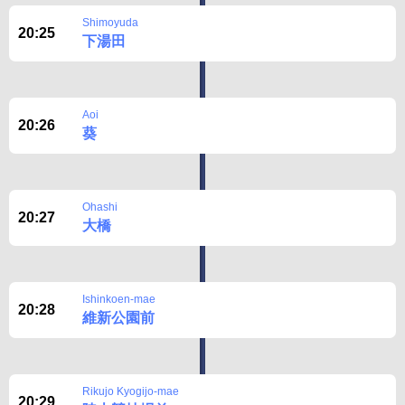
Shimoyuda
20:25
下湯田
Aoi
20:26
葵
Ohashi
20:27
大橋
Ishinkoen-mae
20:28
維新公園前
Rikujo Kyogijo-mae
20:29