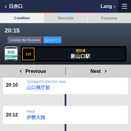
日赤口
Lang
Condition
Timetable
Company
20:15
My Favorites
Location Not Received
スロープ
History
競技場
110
新山口駅
See the map
Previous
Next
Search bus stop
Yamaguchi Kencho-mae
20:10
山口県庁前
各バス会社リンク先
問題を報告
Iseoji
20:12
伊勢大路
BUSit User's Guide