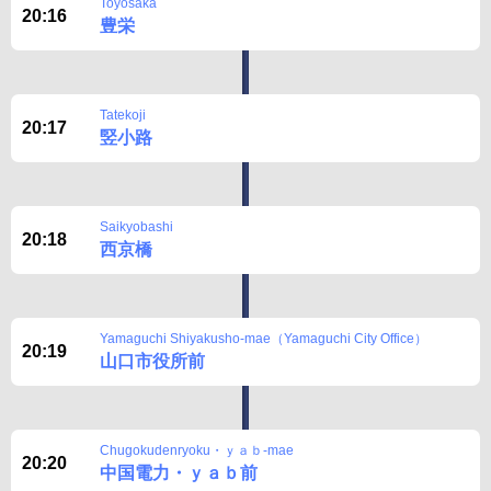
Toyosaka
20:16
豊栄
Tatekoji
20:17
竪小路
Saikyobashi
20:18
西京橋
Yamaguchi Shiyakusho-mae（Yamaguchi City Office）
20:19
山口市役所前
Chugokudenryoku・ｙａｂ-mae
20:20
中国電力・ｙａｂ前