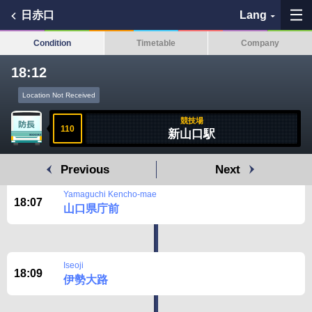
日赤口
Lang
Condition
Timetable
Company
18:12
My Favorites
Location Not Received
History
競技場
110
新山口駅
See the map
Previous
Next
Search bus stop
Yamaguchi Kencho-mae
18:07
山口県庁前
各バス会社リンク先
問題を報告
Iseoji
18:09
伊勢大路
BUSit User's Guide