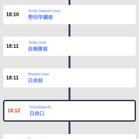
Disclaimer
Noda Gakuen-mae
18:10
野田学園前
Jieitai-mae
18:11
自衛隊前
Nisseki-mae
18:11
日赤前
Nissekiguchi
18:12
日赤口