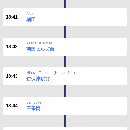
Asada
18:41
朝田
Asada Hills-mae
18:42
朝田ヒルズ前
Nihozu Eki-mae（Nihozu Sta.）
18:43
仁保津駅前
Sanjooka
18:44
三条岡