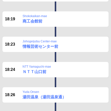
Shokokaikan-mae
18:19
商工会館前
Johogeijutsu Center-mae
18:23
情報芸術センター前
NTT Yamaguchi-mae
18:24
ＮＴＴ山口前
Yuda Onsen
18:26
湯田温泉（湯田温泉通）