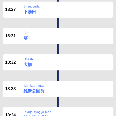
Shimoyuda
18:27
下湯田
Aoi
18:31
葵
Ohashi
18:32
大橋
Ishinkoen-mae
18:33
維新公園前
Rikujo Kyogijo-mae
18:34