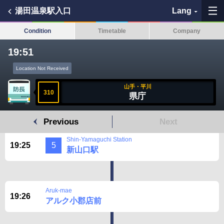
湯田温泉駅入口
Lang
Condition
Timetable
Company
19:51
My Favorites
Location Not Received
山手・平川
History
310
県庁
See the map
Previous
Next
Search bus stop
Shin-Yamaguchi Station
19:25
5
新山口駅
各バス会社リンク先
問題を報告
Aruk-mae
19:26
アルク小郡店前
BUSit User's Guide