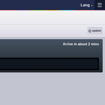
Lang
My Favorites
update
History
See the map
Arrive in about 2 mins
Search bus stop
各バス会社リンク先
問題を報告
BUSit User's Guide
Disclaimer