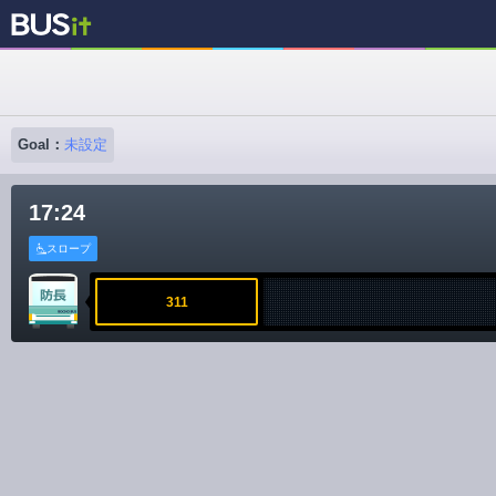
Goal：
未設定
17:24
スロープ
311