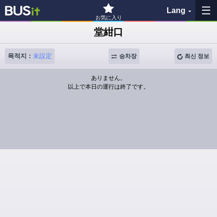
Lang
お気に入り
堂紺口
즐겨찾기
목적지：
未設定
승차장
최신 정보
이력
ありません。
以上で本日の運行は終了です。
지도 보기
버스 정류장 검색
各バス会社リンク先
問題を報告
BUSit 이용 가이드
면책 사항